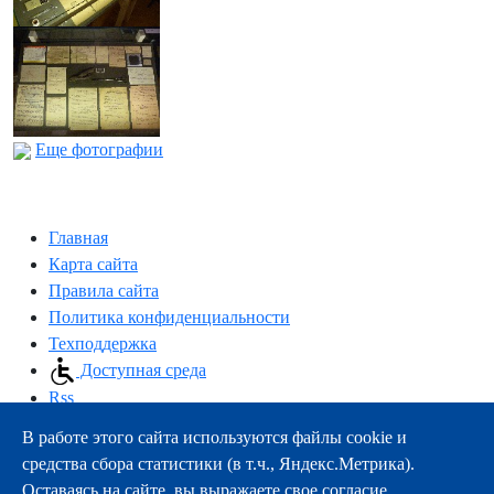
Еще фотографии
Главная
Карта сайта
Правила сайта
Политика конфиденциальности
Техподдержка
Доступная среда
Rss
В работе этого сайта используются файлы cookie и
163000, г.Архангельск, пр-т Троицкий, 51
средства сбора статистики (в т.ч., Яндекс.Метрика).
тел.:
+7 (8182) 21-11-63
Оставаясь на сайте, вы выражаете свое согласие.