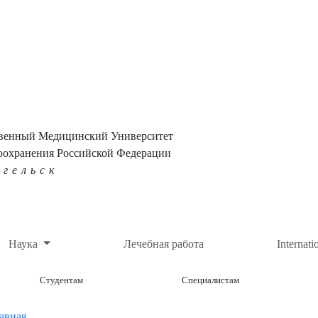
твенный Медицинский Университет
оохранения Российской Федерации
нгельск
Наука
Лечебная работа
Internati
Студентам
Специалистам
авная