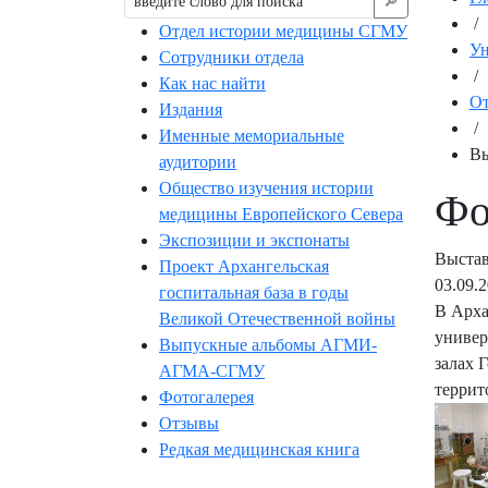
🔎︎
/
Отдел истории медицины СГМУ
Ун
Сотрудники отдела
/
Как нас найти
От
Издания
/
Именные мемориальные
Вы
аудитории
Общество изучения истории
Фо
медицины Европейского Севера
Экспозиции и экспонаты
Выстав
Проект Архангельская
03.09.
госпитальная база в годы
В Арха
Великой Отечественной войны
универ
Выпускные альбомы АГМИ-
залах 
АГМА-СГМУ
террит
Фотогалерея
Отзывы
Редкая медицинская книга