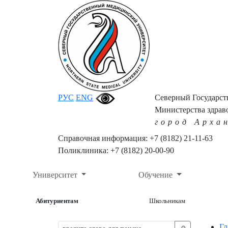
РУС
ENG
Северный Государс
Министерства здрав
город Арха
Справочная информация: +7 (8182) 21-11-63
Поликлиника: +7 (8182) 20-00-90
Университет
Обучение
Абитуриентам
Школьникам
Гл