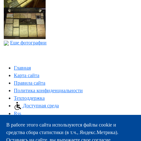
Еще фотографии
Главная
Карта сайта
Правила сайта
Политика конфиденциальности
Техподдержка
Доступная среда
Rss
В работе этого сайта используются файлы cookie и
163000, г.Архангельск, пр-т Троицкий, 51
средства сбора статистики (в т.ч., Яндекс.Метрика).
тел.:
+7 (8182) 21-11-63
Оставаясь на сайте, вы выражаете свое согласие.