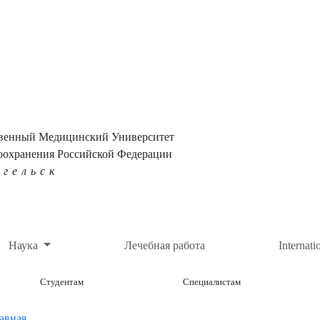
твенный Медицинский Университет
оохранения Российской Федерации
нгельск
Наука
Лечебная работа
Internati
Студентам
Специалистам
авная