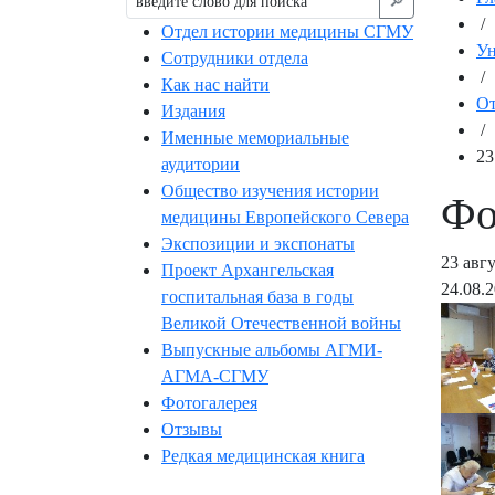
🔎︎
/
Отдел истории медицины СГМУ
Ун
Сотрудники отдела
/
Как нас найти
От
Издания
/
Именные мемориальные
23
аудитории
Общество изучения истории
Фо
медицины Европейского Севера
Экспозиции и экспонаты
23 авг
Проект Архангельская
24.08.
госпитальная база в годы
Великой Отечественной войны
Выпускные альбомы АГМИ-
АГМА-СГМУ
Фотогалерея
Отзывы
Редкая медицинская книга