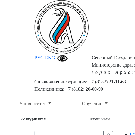
РУС
ENG
Северный Государс
Министерства здрав
город Арха
Справочная информация: +7 (8182) 21-11-63
Поликлиника: +7 (8182) 20-00-90
Университет
Обучение
Абитуриентам
Школьникам
Гл