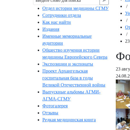
🔎︎
/
Отдел истории медицины СГМУ
Ун
Сотрудники отдела
/
Как нас найти
От
Издания
/
Именные мемориальные
23
аудитории
Общество изучения истории
Фо
медицины Европейского Севера
Экспозиции и экспонаты
23 авг
Проект Архангельская
24.08.
госпитальная база в годы
Великой Отечественной войны
Выпускные альбомы АГМИ-
АГМА-СГМУ
Фотогалерея
Отзывы
Редкая медицинская книга