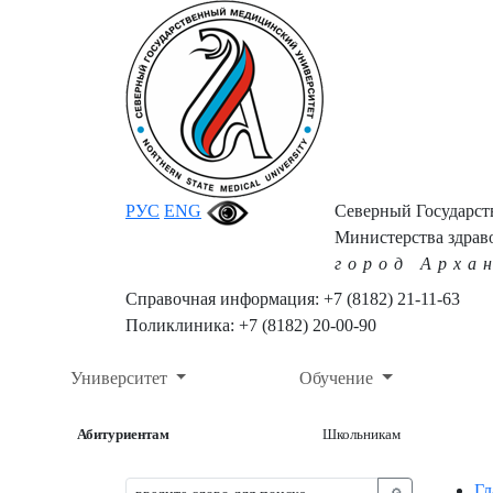
РУС
ENG
Северный Государс
Министерства здрав
город Арха
Справочная информация: +7 (8182) 21-11-63
Поликлиника: +7 (8182) 20-00-90
Университет
Обучение
Абитуриентам
Школьникам
Гл