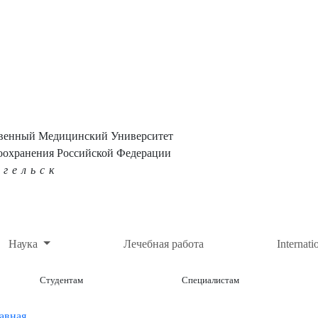
твенный Медицинский Университет
оохранения Российской Федерации
нгельск
Наука
Лечебная работа
Internati
Студентам
Специалистам
авная