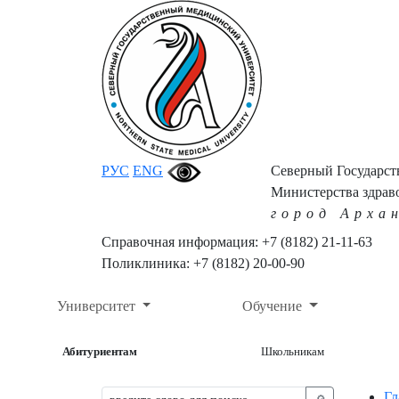
РУС
ENG
Северный Государс
Министерства здрав
город Арха
Справочная информация: +7 (8182) 21-11-63
Поликлиника: +7 (8182) 20-00-90
Университет
Обучение
Абитуриентам
Школьникам
Гл