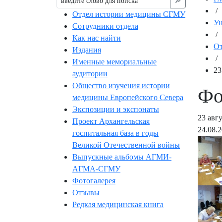
🔎︎
/
Отдел истории медицины СГМУ
Ун
Сотрудники отдела
/
Как нас найти
От
Издания
/
Именные мемориальные
23
аудитории
Общество изучения истории
Фо
медицины Европейского Севера
Экспозиции и экспонаты
23 авг
Проект Архангельская
24.08.
госпитальная база в годы
Великой Отечественной войны
Выпускные альбомы АГМИ-
АГМА-СГМУ
Фотогалерея
Отзывы
Редкая медицинская книга