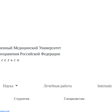
твенный Медицинский Университет
оохранения Российской Федерации
нгельск
Наука
Лечебная работа
Internati
Студентам
Специалистам
авная