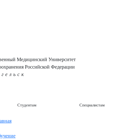
твенный Медицинский Университет
оохранения Российской Федерации
нгельск
Студентам
Специалистам
авная
учение