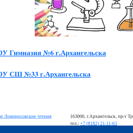
У Гимназия №6 г.Архангельска
У СШ №33 г.Архангельска
ые Ломоносовские чтения
163000, г.Архангельск, пр-т Т
тел.:
+7 (8182) 21-11-63
e-mail:
info@nsmu.ru