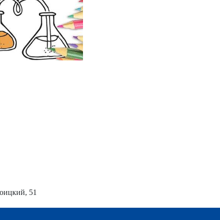
роицкий, 51