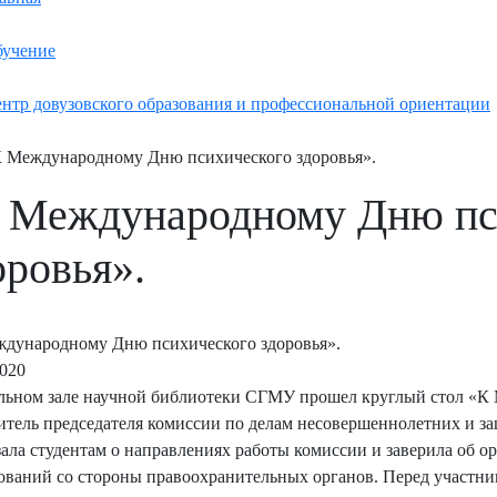
учение
нтр довузовского образования и профессиональной ориентации
 Международному Дню психического здоровья».
 Международному Дню пс
оровья».
дународному Дню психического здоровья».
2020
льном зале научной библиотеки СГМУ прошел круглый стол «К
итель председателя комиссии по делам несовершеннолетних и з
зала студентам о направлениях работы комиссии и заверила об 
ований со стороны правоохранительных органов. Перед участни