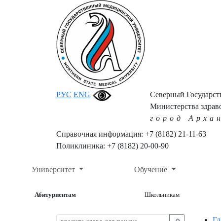
РУС
ENG
Северный Государс
Министерства здрав
город Арха
Справочная информация: +7 (8182) 21-11-63
Поликлиника: +7 (8182) 20-00-90
Университет
Обучение
Абитуриентам
Школьникам
Гл