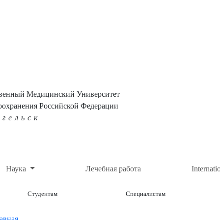
твенный Медицинский Университет
оохранения Российской Федерации
нгельск
Наука
Лечебная работа
Internati
Студентам
Специалистам
авная