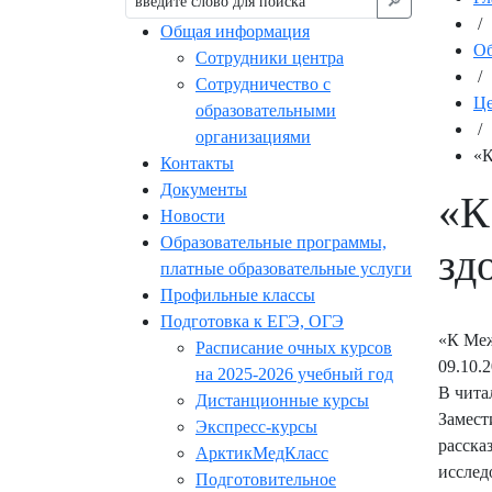
🔎︎
/
Общая информация
Об
Сотрудники центра
/
Сотрудничество с
Це
образовательными
/
организациями
«К
Контакты
Документы
«К
Новости
Образовательные программы,
зд
платные образовательные услуги
Профильные классы
Подготовка к ЕГЭ, ОГЭ
«К Меж
Расписание очных курсов
09.10.
на 2025-2026 учебный год
В чита
Дистанционные курсы
Замест
Экспресс-курсы
расска
АрктикМедКласс
исслед
Подготовительное