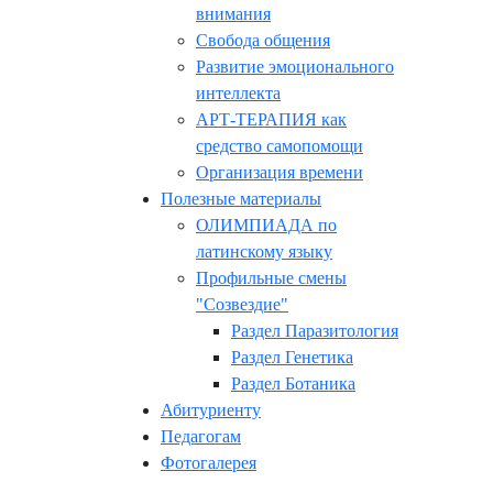
внимания
Свобода общения
Развитие эмоционального
интеллекта
АРТ-ТЕРАПИЯ как
средство самопомощи
Организация времени
Полезные материалы
ОЛИМПИАДА по
латинскому языку
Профильные смены
"Созвездие"
Раздел Паразитология
Раздел Генетика
Раздел Ботаника
Абитуриенту
Педагогам
Фотогалерея