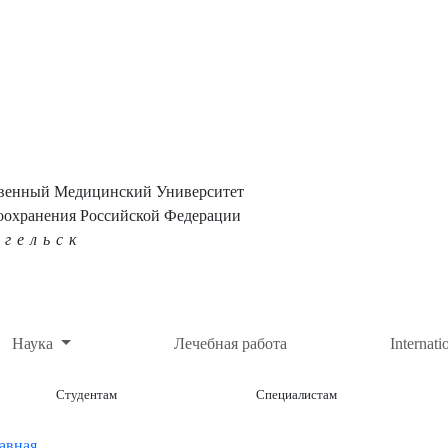
твенный Медицинский Университет
оохранения Российской Федерации
нгельск
Наука
Лечебная работа
Internati
Студентам
Специалистам
авная