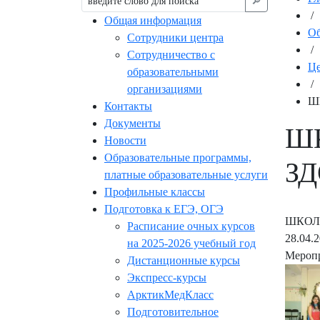
🔎︎
/
Общая информация
Об
Сотрудники центра
/
Сотрудничество с
Це
образовательными
/
организациями
Ш
Контакты
Документы
ШК
Новости
Образовательные программы,
З
платные образовательные услуги
Профильные классы
Подготовка к ЕГЭ, ОГЭ
ШКОЛ
Расписание очных курсов
28.04.
на 2025-2026 учебный год
Меропр
Дистанционные курсы
Экспресс-курсы
АрктикМедКласс
Подготовительное