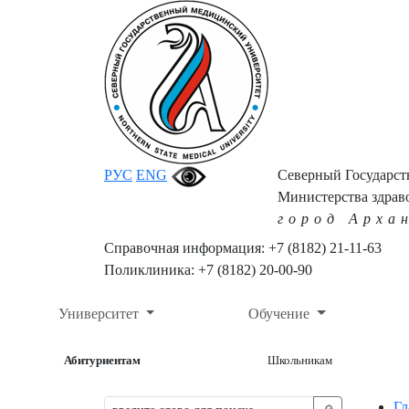
РУС
ENG
Северный Государс
Министерства здрав
город Арха
Справочная информация: +7 (8182) 21-11-63
Поликлиника: +7 (8182) 20-00-90
Университет
Обучение
Абитуриентам
Школьникам
Гл