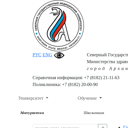
РУС
ENG
Северный Государс
Министерства здрав
город Арха
Справочная информация: +7 (8182) 21-11-63
Поликлиника: +7 (8182) 20-00-90
Университет
Обучение
Абитуриентам
Школьникам
Гл