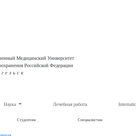
твенный Медицинский Университет
оохранения Российской Федерации
нгельск
Наука
Лечебная работа
Internati
Студентам
Специалистам
авная