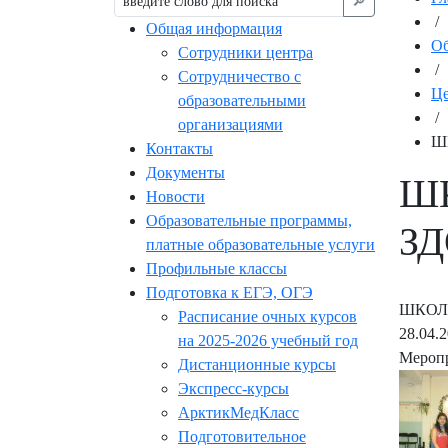
🔎︎
/
Общая информация
Об
Сотрудники центра
/
Сотрудничество с
Це
образовательными
/
организациями
Ш
Контакты
Документы
ШК
Новости
Образовательные программы,
З
платные образовательные услуги
Профильные классы
Подготовка к ЕГЭ, ОГЭ
ШКОЛ
Расписание очных курсов
28.04.
на 2025-2026 учебный год
Меропр
Дистанционные курсы
Экспресс-курсы
АрктикМедКласс
Подготовительное