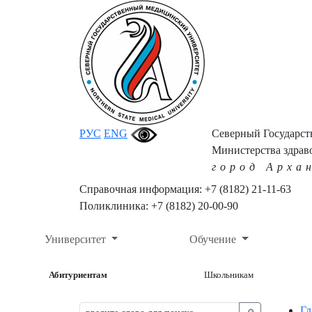
РУС
ENG
Северный Государс
Министерства здрав
город Арха
Справочная информация: +7 (8182) 21-11-63
Поликлиника: +7 (8182) 20-00-90
Университет
Обучение
Абитуриентам
Школьникам
Гл