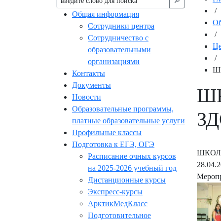
🔎︎
/
Общая информация
Об
Сотрудники центра
/
Сотрудничество с
Це
образовательными
/
организациями
Ш
Контакты
Документы
ШК
Новости
Образовательные программы,
З
платные образовательные услуги
Профильные классы
Подготовка к ЕГЭ, ОГЭ
ШКОЛ
Расписание очных курсов
28.04.
на 2025-2026 учебный год
Меропр
Дистанционные курсы
Экспресс-курсы
АрктикМедКласс
Подготовительное