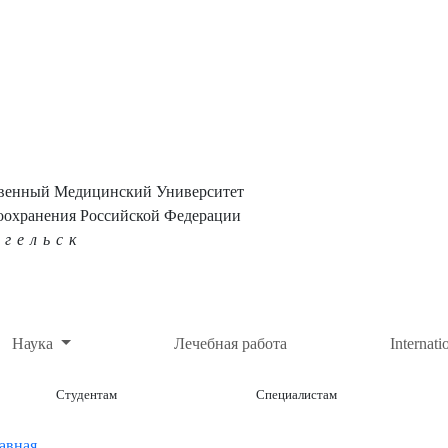
твенный Медицинский Университет
оохранения Российской Федерации
нгельск
Наука
Лечебная работа
Internati
Студентам
Специалистам
авная