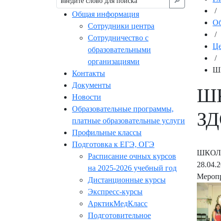
🔎︎
/
Общая информация
Об
Сотрудники центра
/
Сотрудничество с
Це
образовательными
/
организациями
Ш
Контакты
Документы
ШК
Новости
Образовательные программы,
З
платные образовательные услуги
Профильные классы
Подготовка к ЕГЭ, ОГЭ
ШКОЛ
Расписание очных курсов
28.04.
на 2025-2026 учебный год
Меропр
Дистанционные курсы
Экспресс-курсы
АрктикМедКласс
Подготовительное