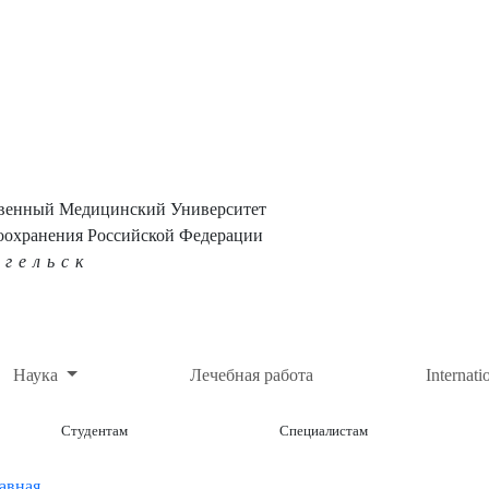
твенный Медицинский Университет
оохранения Российской Федерации
нгельск
Наука
Лечебная работа
Internati
Студентам
Специалистам
авная