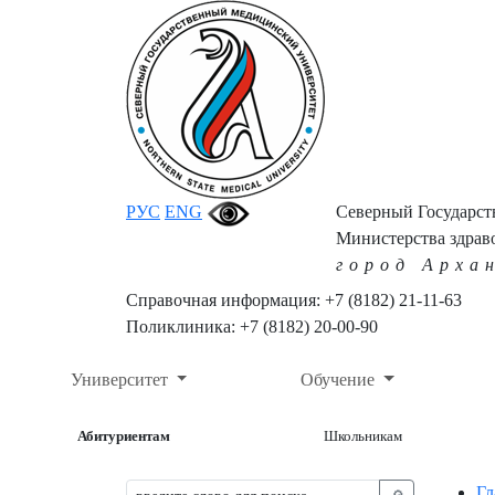
РУС
ENG
Северный Государс
Министерства здрав
город Арха
Справочная информация: +7 (8182) 21-11-63
Поликлиника: +7 (8182) 20-00-90
Университет
Обучение
Абитуриентам
Школьникам
Гл