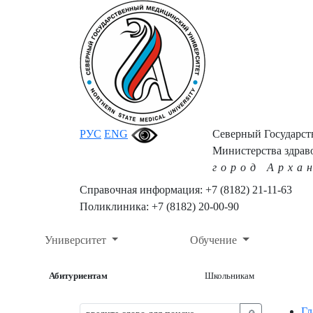
РУС
ENG
Северный Государс
Министерства здрав
город Арха
Справочная информация: +7 (8182) 21-11-63
Поликлиника: +7 (8182) 20-00-90
Университет
Обучение
Абитуриентам
Школьникам
Гл