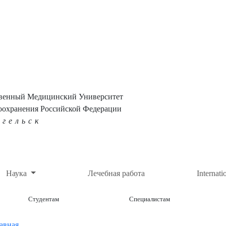
твенный Медицинский Университет
оохранения Российской Федерации
нгельск
Наука
Лечебная работа
Internati
Студентам
Специалистам
авная