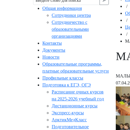
🔎︎
/
Общая информация
Об
Сотрудники центра
/
Сотрудничество с
Це
образовательными
/
организациями
М
Контакты
Документы
М
Новости
Образовательные программы,
платные образовательные услуги
МАЛЫ
Профильные классы
07.04.
Подготовка к ЕГЭ, ОГЭ
Расписание очных курсов
на 2025-2026 учебный год
Дистанционные курсы
Экспресс-курсы
АрктикМедКласс
Подготовительное