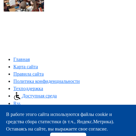
Главная
Карта сайта
Правила сайта
Политика конфиденциальности
Техподдержка
Доступная среда
Rss
В работе этого сайта используются файлы cookie и
163000, г.Архангельск, пр-т Троицкий, 51
средства сбора статистики (в т.ч., Яндекс.Метрика).
тел.:
+7 (8182) 21-11-63
Оставаясь на сайте, вы выражаете свое согласие.
e-mail:
info@nsmu.ru