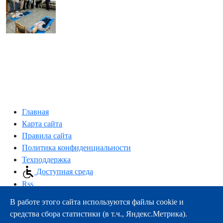
Главная
Карта сайта
Правила сайта
Политика конфиденциальности
Техподдержка
Доступная среда
Rss
В работе этого сайта используются файлы cookie и
163000, г.Архангельск, пр-т Троицкий, 51
средства сбора статистики (в т.ч., Яндекс.Метрика).
тел.:
+7 (8182) 21-11-63