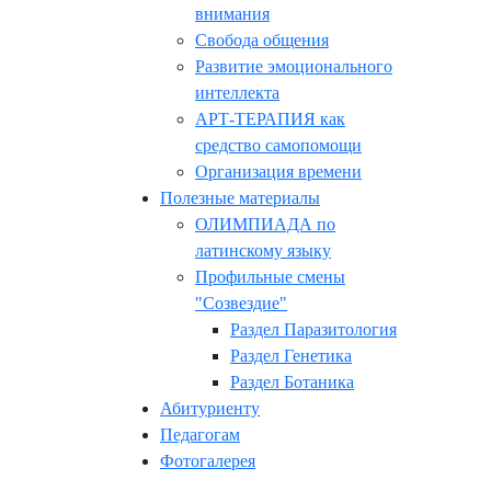
внимания
Свобода общения
Развитие эмоционального
интеллекта
АРТ-ТЕРАПИЯ как
средство самопомощи
Организация времени
Полезные материалы
ОЛИМПИАДА по
латинскому языку
Профильные смены
"Созвездие"
Раздел Паразитология
Раздел Генетика
Раздел Ботаника
Абитуриенту
Педагогам
Фотогалерея