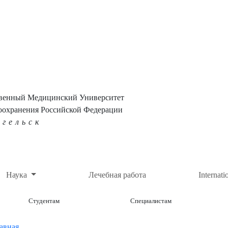
твенный Медицинский Университет
оохранения Российской Федерации
нгельск
Наука
Лечебная работа
Internati
Студентам
Специалистам
авная