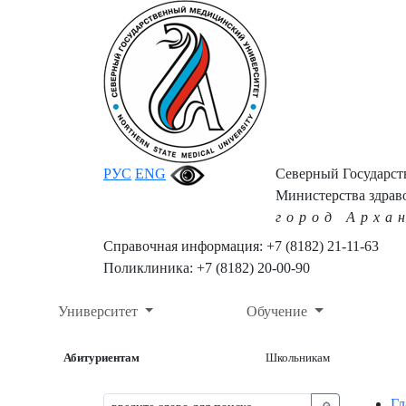
РУС
ENG
Северный Государс
Министерства здрав
город Арха
Справочная информация: +7 (8182) 21-11-63
Поликлиника: +7 (8182) 20-00-90
Университет
Обучение
Абитуриентам
Школьникам
Гл