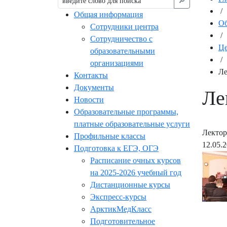
🔎︎
/
Общая информация
Об
Сотрудники центра
/
Сотрудничество с
Це
образовательными
/
организациями
Ле
Контакты
Документы
Ле
Новости
Образовательные программы,
платные образовательные услуги
Лектор
Профильные классы
12.05.
Подготовка к ЕГЭ, ОГЭ
Расписание очных курсов
на 2025-2026 учебный год
Дистанционные курсы
Экспресс-курсы
АрктикМедКласс
Подготовительное