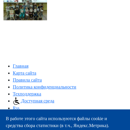
Главная
Карта сайта
Правила сайта
Политика конфиденциальности
Техподдержка
Доступная среда
Rss
В работе этого сайта используются файлы cookie и
163000, г.Архангельск, пр-т Троицкий, 51
средства сбора статистики (в т.ч., Яндекс.Метрика).
тел.:
+7 (8182) 21-11-63