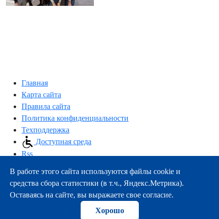
Главная
Карта сайта
Правила сайта
Политика конфиденциальности
Техподдержка
Доступная среда
Rss
В работе этого сайта используются файлы cookie и
163000, г.Архангельск, пр-т Троицкий, 51
средства сбора статистики (в т.ч., Яндекс.Метрика).
тел.:
+7 (8182) 21-11-63
Оставаясь на сайте, вы выражаете свое согласие.
e-mail:
info@nsmu.ru
Хорошо
© ФГБОУ ВО СГМУ (г. Архангельск) Минздрава России