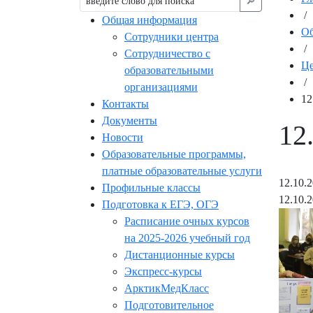
🔎︎
/
Общая информация
Об
Сотрудники центра
/
Сотрудничество с
Це
образовательными
/
организациями
12
Контакты
Документы
12
Новости
Образовательные программы,
платные образовательные услуги
12.10.
Профильные классы
12.10.
Подготовка к ЕГЭ, ОГЭ
Расписание очных курсов
на 2025-2026 учебный год
Дистанционные курсы
Экспресс-курсы
АрктикМедКласс
Подготовительное