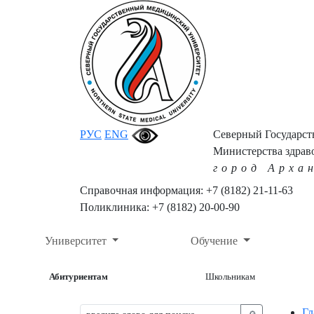
РУС
ENG
Северный Государс
Министерства здрав
город Арха
Справочная информация: +7 (8182) 21-11-63
Поликлиника: +7 (8182) 20-00-90
Университет
Обучение
Абитуриентам
Школьникам
Гл