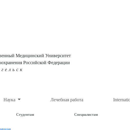
твенный Медицинский Университет
оохранения Российской Федерации
нгельск
Наука
Лечебная работа
Internati
Студентам
Специалистам
авная