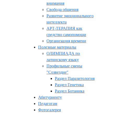
внимания
Свобода общения
Развитие эмоционального
интеллекта
АРТ-ТЕРАПИЯ как
средство самопомощи
Организация времени
Полезные материалы
ОЛИМПИАДА по
латинскому языку
Профильные смены
"Созвездие"
Раздел Паразитология
Раздел Генетика
Раздел Ботаника
Абитуриенту
Педагогам
Фотогалерея