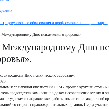
учение
нтр довузовского образования и профессиональной ориентации
 Международному Дню психического здоровья».
 Международному Дню пс
оровья».
дународному Дню психического здоровья».
2020
льном зале научной библиотеки СГМУ прошел круглый стол «К
итель председателя комиссии по делам несовершеннолетних и з
зала студентам о направлениях работы комиссии и заверила об 
ований со стороны правоохранительных органов. Перед участни