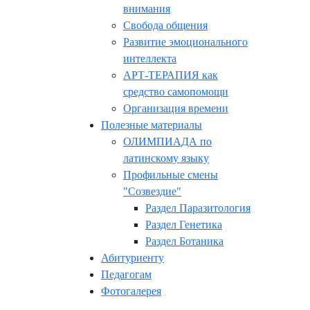
внимания
Свобода общения
Развитие эмоционального
интеллекта
АРТ-ТЕРАПИЯ как
средство самопомощи
Организация времени
Полезные материалы
ОЛИМПИАДА по
латинскому языку
Профильные смены
"Созвездие"
Раздел Паразитология
Раздел Генетика
Раздел Ботаника
Абитуриенту
Педагогам
Фотогалерея