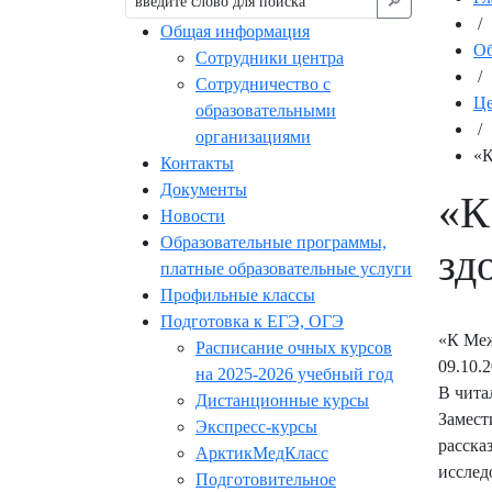
🔎︎
/
Общая информация
Об
Сотрудники центра
/
Сотрудничество с
Це
образовательными
/
организациями
«К
Контакты
Документы
«К
Новости
Образовательные программы,
зд
платные образовательные услуги
Профильные классы
Подготовка к ЕГЭ, ОГЭ
«К Меж
Расписание очных курсов
09.10.
на 2025-2026 учебный год
В чита
Дистанционные курсы
Замест
Экспресс-курсы
расска
АрктикМедКласс
исслед
Подготовительное