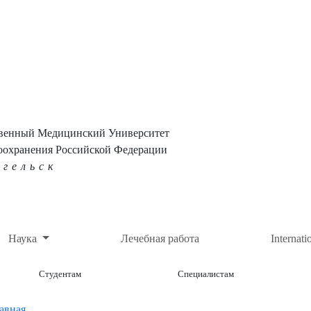
твенный Медицинский Университет
оохранения Российской Федерации
нгельск
Наука
Лечебная работа
Internati
Студентам
Специалистам
авная