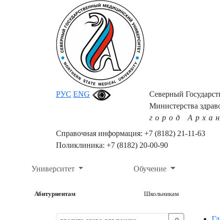
РУС
ENG
Северный Государс
Министерства здрав
город Арха
Справочная информация: +7 (8182) 21-11-63
Поликлиника: +7 (8182) 20-00-90
Университет
Обучение
Абитуриентам
Школьникам
Гл