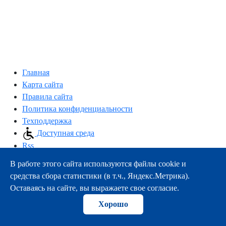
Главная
Карта сайта
Правила сайта
Политика конфиденциальности
Техподдержка
Доступная среда
Rss
В работе этого сайта используются файлы cookie и
163000, г.Архангельск, пр-т Троицкий, 51
средства сбора статистики (в т.ч., Яндекс.Метрика).
тел.:
+7 (8182) 21-11-63
Оставаясь на сайте, вы выражаете свое согласие.
e-mail:
info@nsmu.ru
Хорошо
© ФГБОУ ВО СГМУ (г. Архангельск) Минздрава России
2008-2026