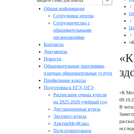
🔎︎
/
Общая информация
Об
Сотрудники центра
/
Сотрудничество с
Це
образовательными
/
организациями
«К
Контакты
Документы
«К
Новости
Образовательные программы,
зд
платные образовательные услуги
Профильные классы
Подготовка к ЕГЭ, ОГЭ
«К Меж
Расписание очных курсов
09.10.
на 2025-2026 учебный год
В чита
Дистанционные курсы
Замест
Экспресс-курсы
расска
АрктикМедКласс
исслед
Подготовительное