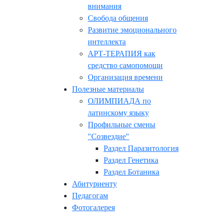
внимания
Свобода общения
Развитие эмоционального
интеллекта
АРТ-ТЕРАПИЯ как
средство самопомощи
Организация времени
Полезные материалы
ОЛИМПИАДА по
латинскому языку
Профильные смены
"Созвездие"
Раздел Паразитология
Раздел Генетика
Раздел Ботаника
Абитуриенту
Педагогам
Фотогалерея