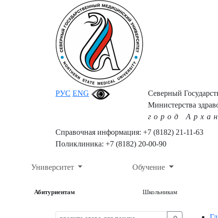
РУС
ENG
Северный Государс
Министерства здрав
город Арха
Справочная информация: +7 (8182) 21-11-63
Поликлиника: +7 (8182) 20-00-90
Университет
Обучение
Абитуриентам
Школьникам
Гл