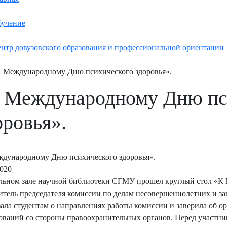
учение
нтр довузовского образования и профессиональной ориентации
 Международному Дню психического здоровья».
 Международному Дню пс
оровья».
дународному Дню психического здоровья».
2020
льном зале научной библиотеки СГМУ прошел круглый стол «К
итель председателя комиссии по делам несовершеннолетних и з
зала студентам о направлениях работы комиссии и заверила об 
ований со стороны правоохранительных органов. Перед участни