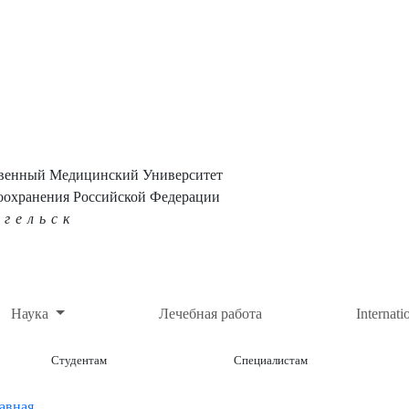
твенный Медицинский Университет
оохранения Российской Федерации
нгельск
Наука
Лечебная работа
Internati
Студентам
Специалистам
авная