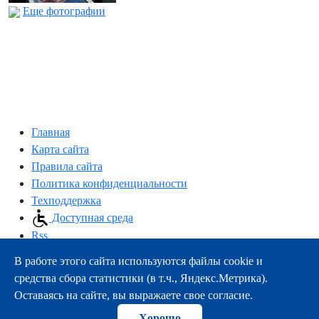
Еще фотографии
Главная
Карта сайта
Правила сайта
Политика конфиденциальности
Техподдержка
Доступная среда
Rss
В работе этого сайта используются файлы cookie и
163000, г.Архангельск, пр-т Троицкий, 51
средства сбора статистики (в т.ч., Яндекс.Метрика).
тел.:
+7 (8182) 21-11-63
Оставаясь на сайте, вы выражаете свое согласие.
e-mail:
info@nsmu.ru
Хорошо