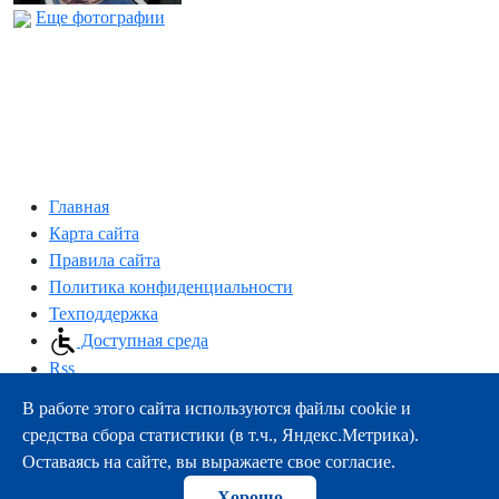
Еще фотографии
Главная
Карта сайта
Правила сайта
Политика конфиденциальности
Техподдержка
Доступная среда
Rss
В работе этого сайта используются файлы cookie и
163000, г.Архангельск, пр-т Троицкий, 51
средства сбора статистики (в т.ч., Яндекс.Метрика).
тел.:
+7 (8182) 21-11-63
Оставаясь на сайте, вы выражаете свое согласие.
e-mail:
info@nsmu.ru
Хорошо