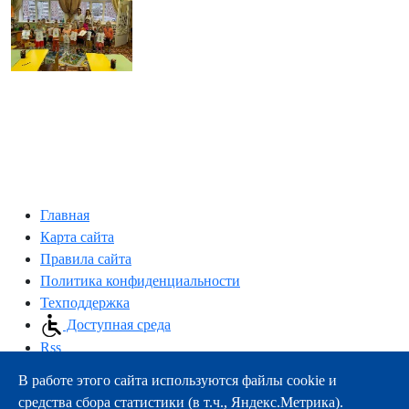
Главная
Карта сайта
Правила сайта
Политика конфиденциальности
Техподдержка
Доступная среда
Rss
В работе этого сайта используются файлы cookie и
163000, г.Архангельск, пр-т Троицкий, 51
средства сбора статистики (в т.ч., Яндекс.Метрика).
тел.:
+7 (8182) 21-11-63