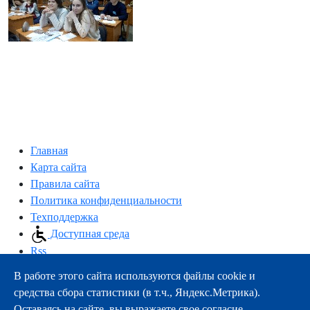
Главная
Карта сайта
Правила сайта
Политика конфиденциальности
Техподдержка
Доступная среда
Rss
В работе этого сайта используются файлы cookie и
163000, г.Архангельск, пр-т Троицкий, 51
средства сбора статистики (в т.ч., Яндекс.Метрика).
тел.:
+7 (8182) 21-11-63
Оставаясь на сайте, вы выражаете свое согласие.