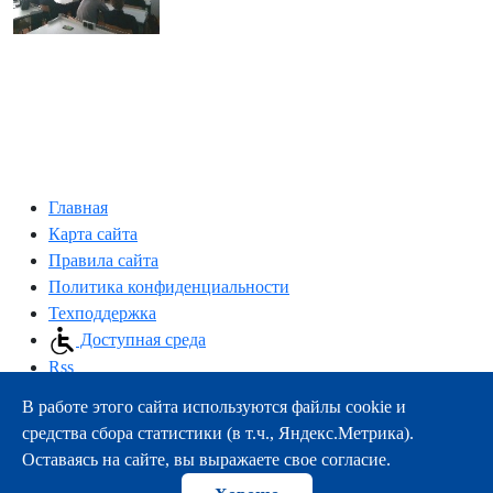
Главная
Карта сайта
Правила сайта
Политика конфиденциальности
Техподдержка
Доступная среда
Rss
В работе этого сайта используются файлы cookie и
163000, г.Архангельск, пр-т Троицкий, 51
средства сбора статистики (в т.ч., Яндекс.Метрика).
тел.:
+7 (8182) 21-11-63
Оставаясь на сайте, вы выражаете свое согласие.
e-mail:
info@nsmu.ru