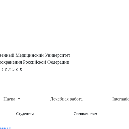
твенный Медицинский Университет
оохранения Российской Федерации
нгельск
Наука
Лечебная работа
Internati
Студентам
Специалистам
авная