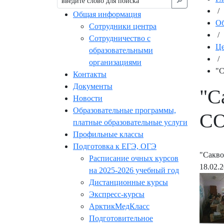
🔎︎
/
Общая информация
Об
Сотрудники центра
/
Сотрудничество с
Це
образовательными
/
организациями
"С
Контакты
Документы
"С
Новости
Образовательные программы,
С
платные образовательные услуги
Профильные классы
Подготовка к ЕГЭ, ОГЭ
"Сакв
Расписание очных курсов
18.02.
на 2025-2026 учебный год
Дистанционные курсы
Экспресс-курсы
АрктикМедКласс
Подготовительное