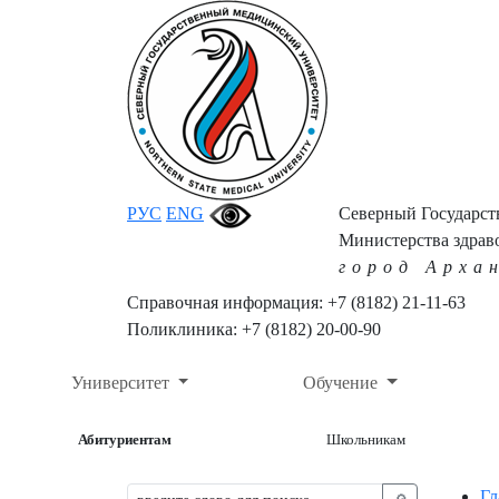
РУС
ENG
Северный Государс
Министерства здрав
город Арха
Справочная информация: +7 (8182) 21-11-63
Поликлиника: +7 (8182) 20-00-90
Университет
Обучение
Абитуриентам
Школьникам
Гл