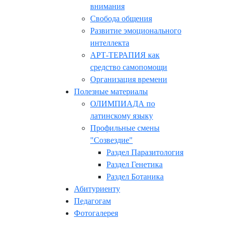
внимания
Свобода общения
Развитие эмоционального
интеллекта
АРТ-ТЕРАПИЯ как
средство самопомощи
Организация времени
Полезные материалы
ОЛИМПИАДА по
латинскому языку
Профильные смены
"Созвездие"
Раздел Паразитология
Раздел Генетика
Раздел Ботаника
Абитуриенту
Педагогам
Фотогалерея