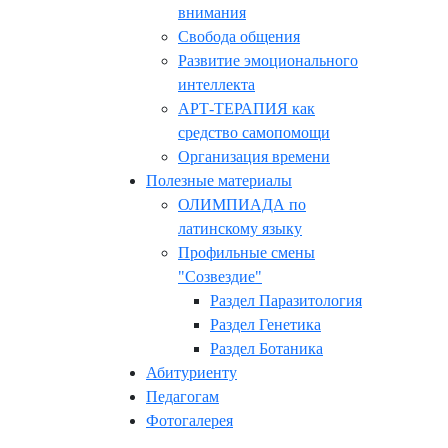
внимания
Свобода общения
Развитие эмоционального
интеллекта
АРТ-ТЕРАПИЯ как
средство самопомощи
Организация времени
Полезные материалы
ОЛИМПИАДА по
латинскому языку
Профильные смены
"Созвездие"
Раздел Паразитология
Раздел Генетика
Раздел Ботаника
Абитуриенту
Педагогам
Фотогалерея