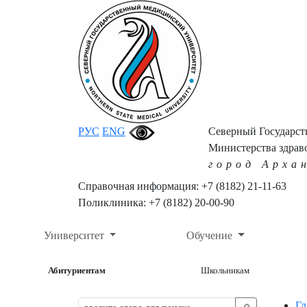
РУС
ENG
Северный Государс
Министерства здрав
город Арха
Справочная информация: +7 (8182) 21-11-63
Поликлиника: +7 (8182) 20-00-90
Университет
Обучение
Абитуриентам
Школьникам
Гл