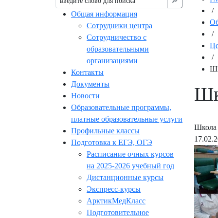
🔎︎
/
Общая информация
Об
Сотрудники центра
/
Сотрудничество с
Це
образовательными
/
организациями
Шк
Контакты
Документы
Шк
Новости
Образовательные программы,
платные образовательные услуги
Школа 
Профильные классы
17.02.
Подготовка к ЕГЭ, ОГЭ
Расписание очных курсов
на 2025-2026 учебный год
Дистанционные курсы
Экспресс-курсы
АрктикМедКласс
Подготовительное