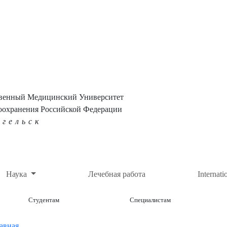
твенный Медицинский Университет
оохранения Российской Федерации
нгельск
Наука
Лечебная работа
Internati
Студентам
Специалистам
авная