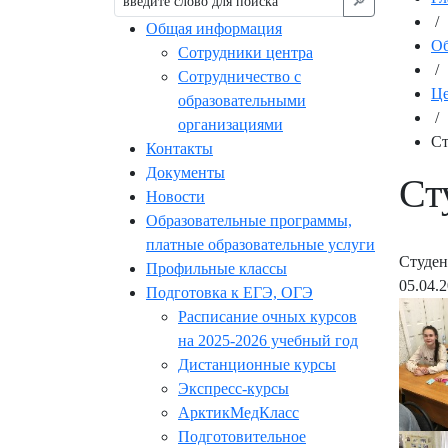
🔎︎
/
Общая информация
Об
Сотрудники центра
/
Сотрудничество с
Це
образовательными
/
организациями
Ст
Контакты
Документы
Ст
Новости
Образовательные программы,
платные образовательные услуги
Студен
Профильные классы
05.04.
Подготовка к ЕГЭ, ОГЭ
Расписание очных курсов
на 2025-2026 учебный год
Дистанционные курсы
Экспресс-курсы
АрктикМедКласс
Подготовительное