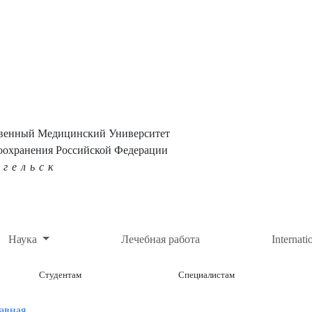
твенный Медицинский Университет
оохранения Российской Федерации
нгельск
Наука
Лечебная работа
Internati
Студентам
Специалистам
авная