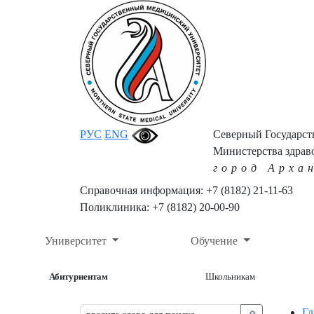
РУС
ENG
Северный Государс
Министерства здрав
город Арха
Справочная информация: +7 (8182) 21-11-63
Поликлиника: +7 (8182) 20-00-90
Университет
Обучение
Абитуриентам
Школьникам
Гл