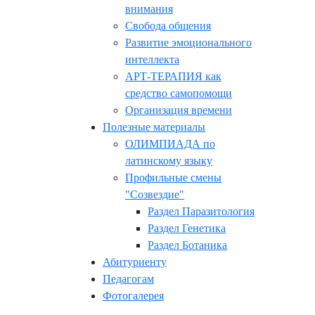
внимания
Свобода общения
Развитие эмоционального
интеллекта
АРТ-ТЕРАПИЯ как
средство самопомощи
Организация времени
Полезные материалы
ОЛИМПИАДА по
латинскому языку
Профильные смены
"Созвездие"
Раздел Паразитология
Раздел Генетика
Раздел Ботаника
Абитуриенту
Педагогам
Фотогалерея