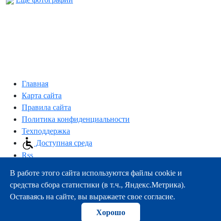
Главная
Карта сайта
Правила сайта
Политика конфиденциальности
Техподдержка
Доступная среда
Rss
В работе этого сайта используются файлы cookie и
163000, г.Архангельск, пр-т Троицкий, 51
средства сбора статистики (в т.ч., Яндекс.Метрика).
тел.:
+7 (8182) 21-11-63
Оставаясь на сайте, вы выражаете свое согласие.
e-mail:
info@nsmu.ru
Хорошо
© ФГБОУ ВО СГМУ (г. Архангельск) Минздрава России