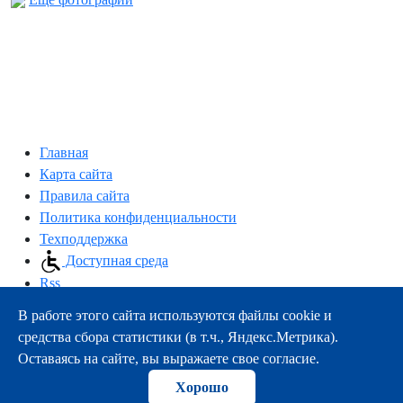
Главная
Карта сайта
Правила сайта
Политика конфиденциальности
Техподдержка
Доступная среда
Rss
В работе этого сайта используются файлы cookie и
163000, г.Архангельск, пр-т Троицкий, 51
средства сбора статистики (в т.ч., Яндекс.Метрика).
тел.:
+7 (8182) 21-11-63
Оставаясь на сайте, вы выражаете свое согласие.
e-mail:
info@nsmu.ru
Хорошо
© ФГБОУ ВО СГМУ (г. Архангельск) Минздрава России