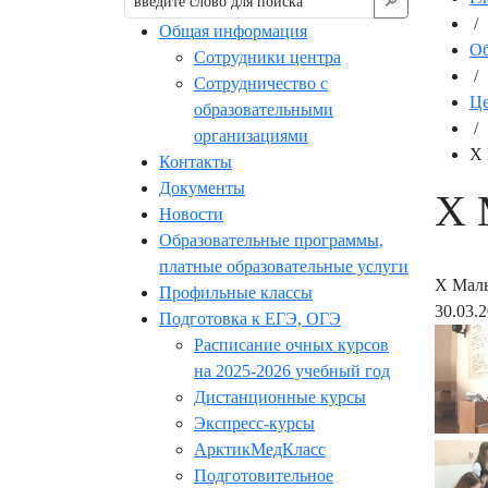
🔎︎
/
Общая информация
Об
Сотрудники центра
/
Сотрудничество с
Це
образовательными
/
организациями
Х 
Контакты
Документы
Х 
Новости
Образовательные программы,
платные образовательные услуги
Х Малы
Профильные классы
30.03.
Подготовка к ЕГЭ, ОГЭ
Расписание очных курсов
на 2025-2026 учебный год
Дистанционные курсы
Экспресс-курсы
АрктикМедКласс
Подготовительное