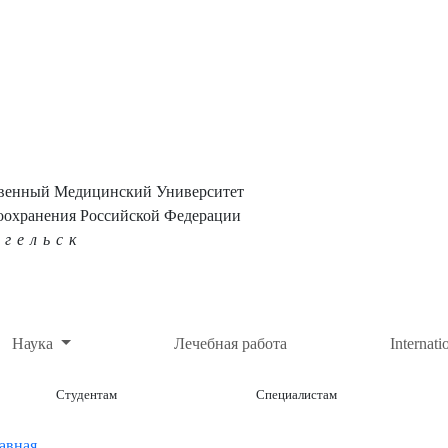
твенный Медицинский Университет
оохранения Российской Федерации
нгельск
Наука
Лечебная работа
Internati
Студентам
Специалистам
авная