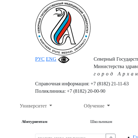
РУС
ENG
Северный Государс
Министерства здрав
город Арха
Справочная информация: +7 (8182) 21-11-63
Поликлиника: +7 (8182) 20-00-90
Университет
Обучение
Абитуриентам
Школьникам
Гл