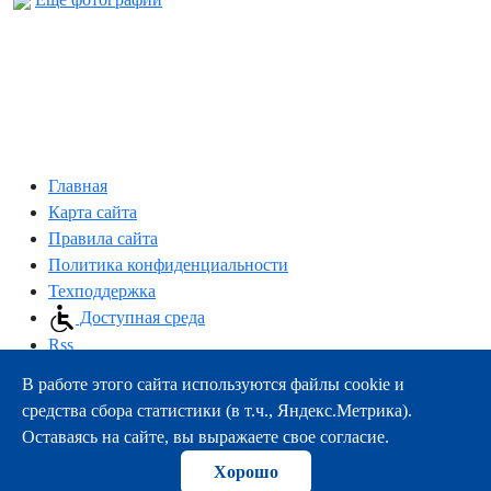
Главная
Карта сайта
Правила сайта
Политика конфиденциальности
Техподдержка
Доступная среда
Rss
В работе этого сайта используются файлы cookie и
163000, г.Архангельск, пр-т Троицкий, 51
средства сбора статистики (в т.ч., Яндекс.Метрика).
тел.:
+7 (8182) 21-11-63
Оставаясь на сайте, вы выражаете свое согласие.
e-mail:
info@nsmu.ru
Хорошо
© ФГБОУ ВО СГМУ (г. Архангельск) Минздрава России