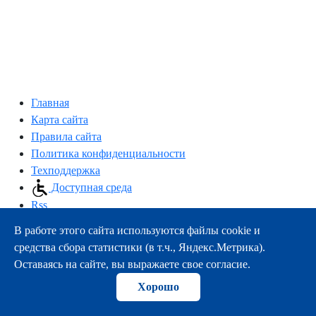
Главная
Карта сайта
Правила сайта
Политика конфиденциальности
Техподдержка
Доступная среда
Rss
В работе этого сайта используются файлы cookie и
163000, г.Архангельск, пр-т Троицкий, 51
средства сбора статистики (в т.ч., Яндекс.Метрика).
тел.:
+7 (8182) 21-11-63
Оставаясь на сайте, вы выражаете свое согласие.
e-mail:
info@nsmu.ru
Хорошо
© ФГБОУ ВО СГМУ (г. Архангельск) Минздрава России
2008-2026