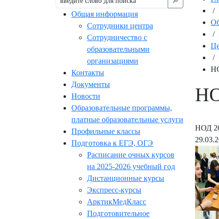
🔎︎
/
Общая информация
Об
Сотрудники центра
/
Сотрудничество с
Це
образовательными
/
организациями
НО
Контакты
Документы
НО
Новости
Образовательные программы,
платные образовательные услуги
НОД 20
Профильные классы
29.03.
Подготовка к ЕГЭ, ОГЭ
Расписание очных курсов
на 2025-2026 учебный год
Дистанционные курсы
Экспресс-курсы
АрктикМедКласс
Подготовительное