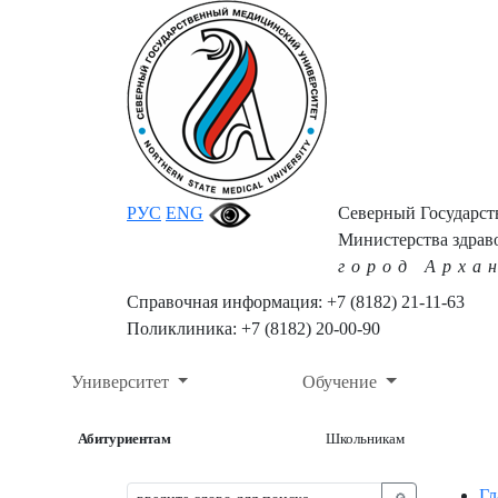
РУС
ENG
Северный Государс
Министерства здрав
город Арха
Справочная информация: +7 (8182) 21-11-63
Поликлиника: +7 (8182) 20-00-90
Университет
Обучение
Абитуриентам
Школьникам
Гл