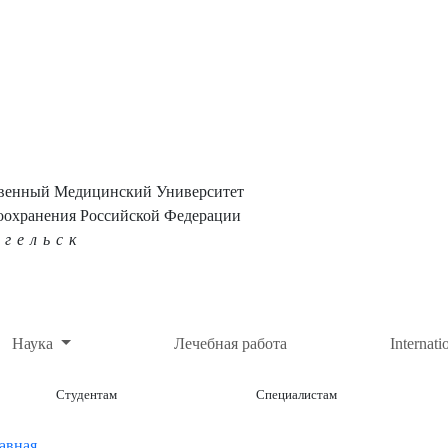
твенный Медицинский Университет
оохранения Российской Федерации
нгельск
Наука
Лечебная работа
Internati
Студентам
Специалистам
авная