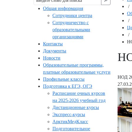
🔎︎
/
Общая информация
Об
Сотрудники центра
/
Сотрудничество с
Це
образовательными
/
организациями
НО
Контакты
Документы
НО
Новости
Образовательные программы,
платные образовательные услуги
НОД 20
Профильные классы
27.03.
Подготовка к ЕГЭ, ОГЭ
Расписание очных курсов
на 2025-2026 учебный год
Дистанционные курсы
Экспресс-курсы
АрктикМедКласс
Подготовительное