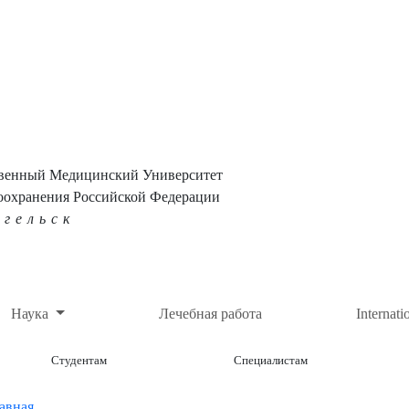
твенный Медицинский Университет
оохранения Российской Федерации
нгельск
Наука
Лечебная работа
Internati
Студентам
Специалистам
авная