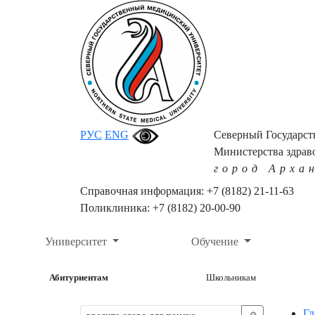
РУС
ENG
Северный Государс
Министерства здрав
город Арха
Справочная информация: +7 (8182) 21-11-63
Поликлиника: +7 (8182) 20-00-90
Университет
Обучение
Абитуриентам
Школьникам
Гл