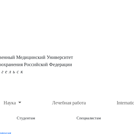
твенный Медицинский Университет
оохранения Российской Федерации
нгельск
Наука
Лечебная работа
Internati
Студентам
Специалистам
авная