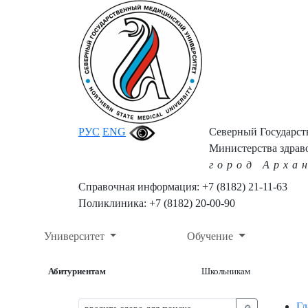
РУС
ENG
Северный Государс
Министерства здрав
город Арха
Справочная информация: +7 (8182) 21-11-63
Поликлиника: +7 (8182) 20-00-90
Университет
Обучение
Абитуриентам
Школьникам
Гл