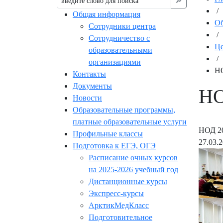
🔎︎
/
Общая информация
Об
Сотрудники центра
/
Сотрудничество с
Це
образовательными
/
организациями
НО
Контакты
Документы
НО
Новости
Образовательные программы,
платные образовательные услуги
НОД 20
Профильные классы
27.03.
Подготовка к ЕГЭ, ОГЭ
Расписание очных курсов
на 2025-2026 учебный год
Дистанционные курсы
Экспресс-курсы
АрктикМедКласс
Подготовительное