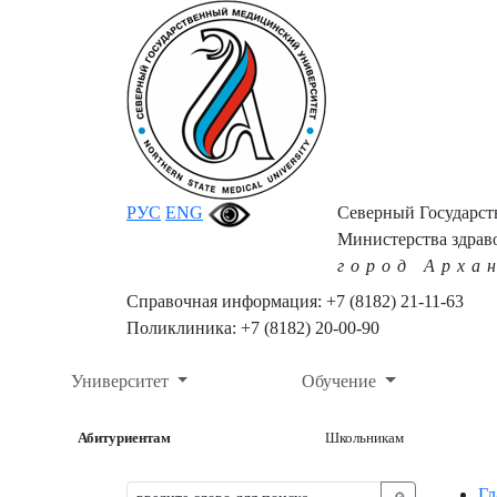
РУС
ENG
Северный Государс
Министерства здрав
город Арха
Справочная информация: +7 (8182) 21-11-63
Поликлиника: +7 (8182) 20-00-90
Университет
Обучение
Абитуриентам
Школьникам
Гл