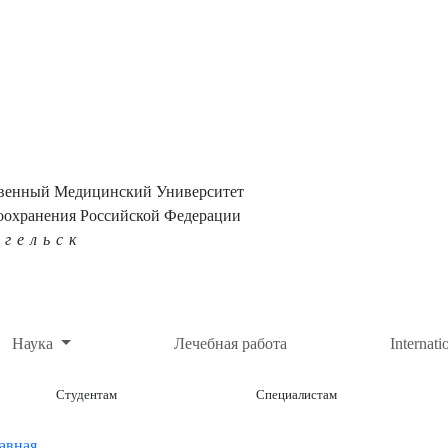
твенный Медицинский Университет
оохранения Российской Федерации
нгельск
Наука
Лечебная работа
Internati
Студентам
Специалистам
авная