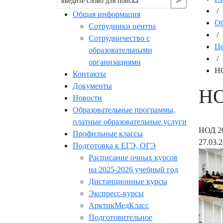
🔎︎
/
Общая информация
Об
Сотрудники центра
/
Сотрудничество с
Це
образовательными
/
организациями
НО
Контакты
Документы
НО
Новости
Образовательные программы,
платные образовательные услуги
НОД 20
Профильные классы
27.03.
Подготовка к ЕГЭ, ОГЭ
Расписание очных курсов
на 2025-2026 учебный год
Дистанционные курсы
Экспресс-курсы
АрктикМедКласс
Подготовительное