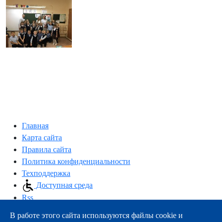
Главная
Карта сайта
Правила сайта
Политика конфиденциальности
Техподдержка
Доступная среда
Rss
В работе этого сайта используются файлы cookie и
163000, г.Архангельск, пр-т Троицкий, 51