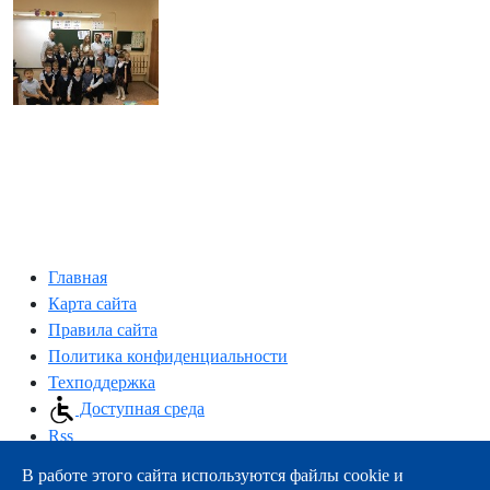
Главная
Карта сайта
Правила сайта
Политика конфиденциальности
Техподдержка
Доступная среда
Rss
В работе этого сайта используются файлы cookie и
163000, г.Архангельск, пр-т Троицкий, 51