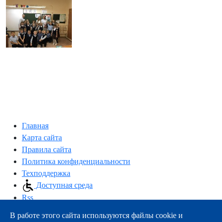
Главная
Карта сайта
Правила сайта
Политика конфиденциальности
Техподдержка
Доступная среда
Rss
В работе этого сайта используются файлы cookie и
163000, г.Архангельск, пр-т Троицкий, 51