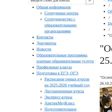
🔎︎
/
Общая информация
Об
Сотрудники центра
/
Сотрудничество с
Це
образовательными
/
организациями
"О
Контакты
Документы
"О
Новости
Образовательные программы,
25
платные образовательные услуги
Профильные классы
Подготовка к ЕГЭ, ОГЭ
"Ослеп
Расписание очных курсов
26.10.
на 2025-2026 учебный год
Дистанционные курсы
Экспресс-курсы
АрктикМедКласс
Подготовительное