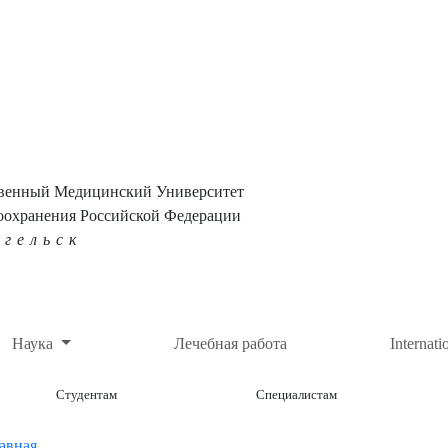
твенный Медицинский Университет
оохранения Российской Федерации
нгельск
Наука
Лечебная работа
Internati
Студентам
Специалистам
авная