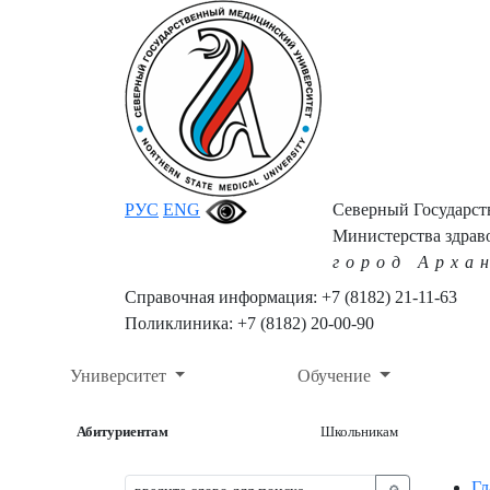
РУС
ENG
Северный Государс
Министерства здрав
город Арха
Справочная информация: +7 (8182) 21-11-63
Поликлиника: +7 (8182) 20-00-90
Университет
Обучение
Абитуриентам
Школьникам
Гл