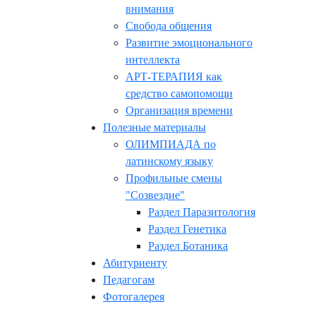
внимания
Свобода общения
Развитие эмоционального
интеллекта
АРТ-ТЕРАПИЯ как
средство самопомощи
Организация времени
Полезные материалы
ОЛИМПИАДА по
латинскому языку
Профильные смены
"Созвездие"
Раздел Паразитология
Раздел Генетика
Раздел Ботаника
Абитуриенту
Педагогам
Фотогалерея