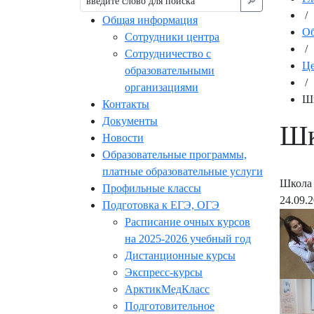
🔎︎
/
Общая информация
Об
Сотрудники центра
/
Сотрудничество с
Це
образовательными
/
организациями
Шк
Контакты
Документы
Шк
Новости
Образовательные программы,
платные образовательные услуги
Школа 
Профильные классы
24.09.
Подготовка к ЕГЭ, ОГЭ
Расписание очных курсов
на 2025-2026 учебный год
Дистанционные курсы
Экспресс-курсы
АрктикМедКласс
Подготовительное