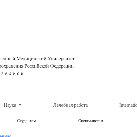
твенный Медицинский Университет
оохранения Российской Федерации
нгельск
Наука
Лечебная работа
Internati
Студентам
Специалистам
авная