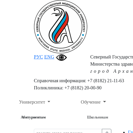
РУС
ENG
Северный Государс
Министерства здрав
город Арха
Справочная информация: +7 (8182) 21-11-63
Поликлиника: +7 (8182) 20-00-90
Университет
Обучение
Абитуриентам
Школьникам
Гл