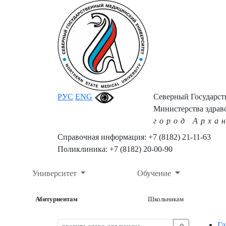
РУС
ENG
Северный Государс
Министерства здрав
город Арха
Справочная информация: +7 (8182) 21-11-63
Поликлиника: +7 (8182) 20-00-90
Университет
Обучение
Абитуриентам
Школьникам
Гл