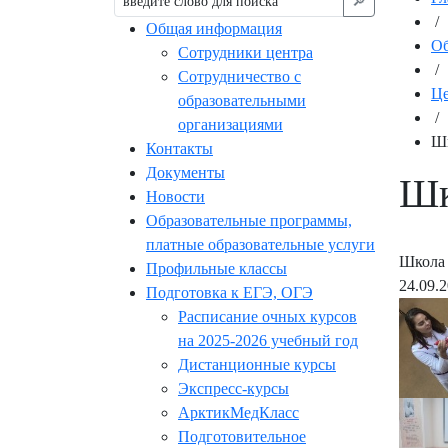
🔎︎
/
Общая информация
Об
Сотрудники центра
/
Сотрудничество с
Це
образовательными
/
организациями
Шк
Контакты
Документы
Шк
Новости
Образовательные программы,
платные образовательные услуги
Школа 
Профильные классы
24.09.
Подготовка к ЕГЭ, ОГЭ
Расписание очных курсов
на 2025-2026 учебный год
Дистанционные курсы
Экспресс-курсы
АрктикМедКласс
Подготовительное