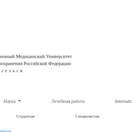
твенный Медицинский Университет
оохранения Российской Федерации
нгельск
Наука
Лечебная работа
Internati
Студентам
Специалистам
авная