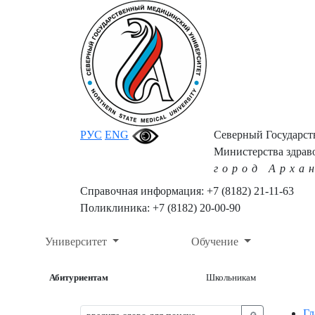
РУС
ENG
Северный Государс
Министерства здрав
город Арха
Справочная информация: +7 (8182) 21-11-63
Поликлиника: +7 (8182) 20-00-90
Университет
Обучение
Абитуриентам
Школьникам
Гл