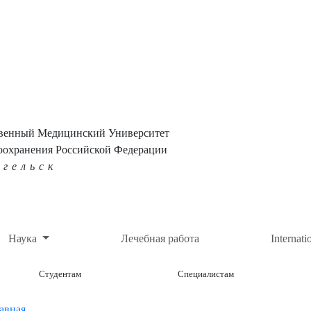
твенный Медицинский Университет
оохранения Российской Федерации
нгельск
Наука
Лечебная работа
Internati
Студентам
Специалистам
авная