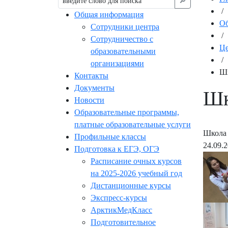
🔎︎
/
Общая информация
Об
Сотрудники центра
/
Сотрудничество с
Це
образовательными
/
организациями
Шк
Контакты
Документы
Шк
Новости
Образовательные программы,
платные образовательные услуги
Школа 
Профильные классы
24.09.
Подготовка к ЕГЭ, ОГЭ
Расписание очных курсов
на 2025-2026 учебный год
Дистанционные курсы
Экспресс-курсы
АрктикМедКласс
Подготовительное