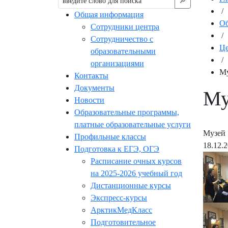
🔎︎
/
Общая информация
Об
Сотрудники центра
/
Сотрудничество с
Це
образовательными
/
организациями
М
Контакты
Документы
Му
Новости
Образовательные программы,
платные образовательные услуги
Музей
Профильные классы
18.12.
Подготовка к ЕГЭ, ОГЭ
Расписание очных курсов
на 2025-2026 учебный год
Дистанционные курсы
Экспресс-курсы
АрктикМедКласс
Подготовительное