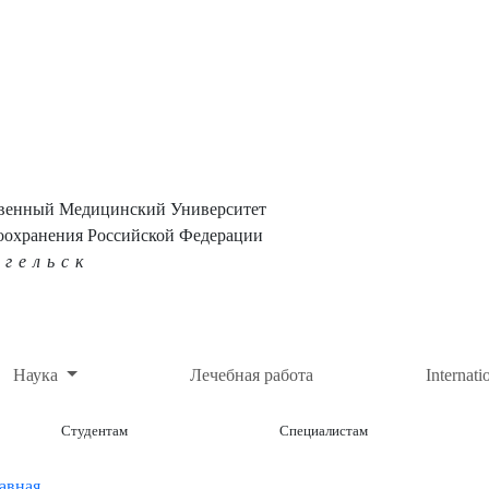
твенный Медицинский Университет
оохранения Российской Федерации
нгельск
Наука
Лечебная работа
Internati
Студентам
Специалистам
авная