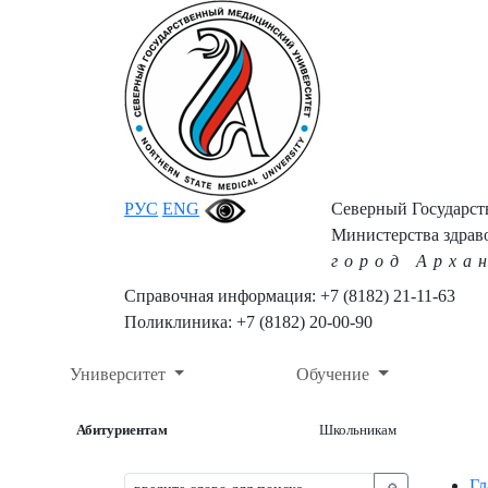
РУС
ENG
Северный Государс
Министерства здрав
город Арха
Справочная информация: +7 (8182) 21-11-63
Поликлиника: +7 (8182) 20-00-90
Университет
Обучение
Абитуриентам
Школьникам
Гл