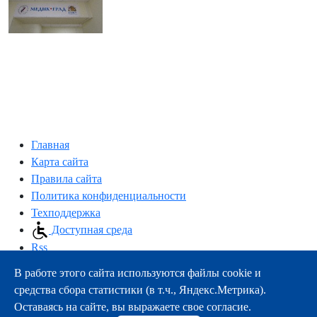
Главная
Карта сайта
Правила сайта
Политика конфиденциальности
Техподдержка
Доступная среда
Rss
В работе этого сайта используются файлы cookie и
163000, г.Архангельск, пр-т Троицкий, 51
средства сбора статистики (в т.ч., Яндекс.Метрика).
тел.:
+7 (8182) 21-11-63
Оставаясь на сайте, вы выражаете свое согласие.
e-mail:
info@nsmu.ru