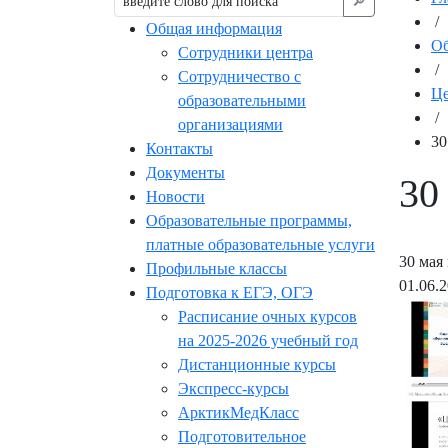
🔎︎
/
Общая информация
Об
Сотрудники центра
/
Сотрудничество с
Це
образовательными
/
организациями
30
Контакты
Документы
30
Новости
Образовательные программы,
платные образовательные услуги
30 мая
Профильные классы
01.06.
Подготовка к ЕГЭ, ОГЭ
Расписание очных курсов
на 2025-2026 учебный год
Дистанционные курсы
Экспресс-курсы
АрктикМедКласс
Подготовительное