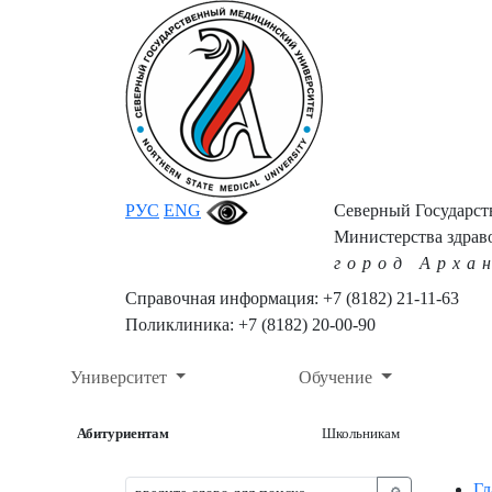
РУС
ENG
Северный Государс
Министерства здрав
город Арха
Справочная информация: +7 (8182) 21-11-63
Поликлиника: +7 (8182) 20-00-90
Университет
Обучение
Абитуриентам
Школьникам
Гл