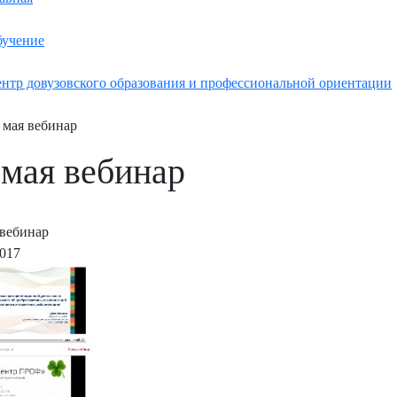
учение
нтр довузовского образования и профессиональной ориентации
 мая вебинар
 мая вебинар
 вебинар
2017