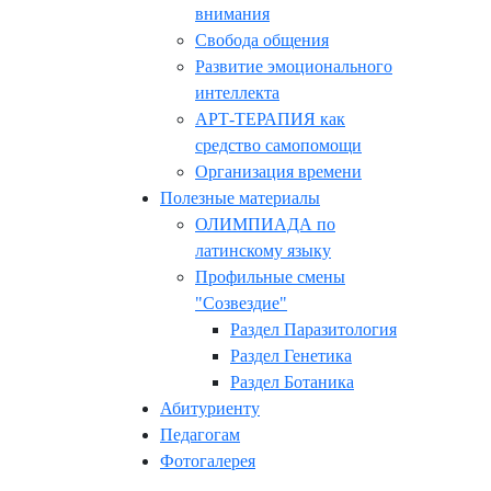
внимания
Свобода общения
Развитие эмоционального
интеллекта
АРТ-ТЕРАПИЯ как
средство самопомощи
Организация времени
Полезные материалы
ОЛИМПИАДА по
латинскому языку
Профильные смены
"Созвездие"
Раздел Паразитология
Раздел Генетика
Раздел Ботаника
Абитуриенту
Педагогам
Фотогалерея