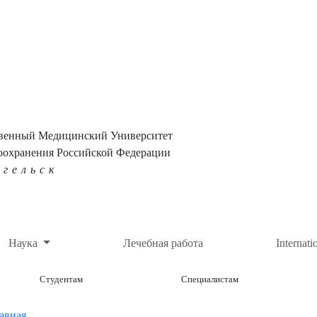
твенный Медицинский Университет
оохранения Российской Федерации
нгельск
Наука
Лечебная работа
Internati
Студентам
Специалистам
авная