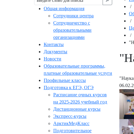
🔎︎
/
Общая информация
Об
Сотрудники центра
/
Сотрудничество с
Це
образовательными
/
организациями
"Н
Контакты
Документы
"Н
Новости
Образовательные программы,
платные образовательные услуги
"Наука
Профильные классы
06.02.
Подготовка к ЕГЭ, ОГЭ
Расписание очных курсов
на 2025-2026 учебный год
Дистанционные курсы
Экспресс-курсы
АрктикМедКласс
Подготовительное