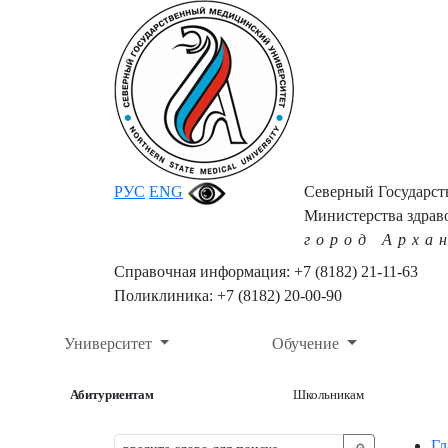
РУС
ENG
Северный Государс
Министерства здрав
город Арха
Справочная информация: +7 (8182) 21-11-63
Поликлиника: +7 (8182) 20-00-90
Университет
Обучение
Абитуриентам
Школьникам
Гл