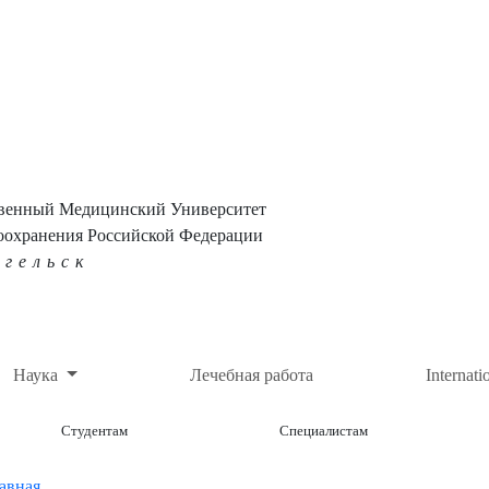
твенный Медицинский Университет
оохранения Российской Федерации
нгельск
Наука
Лечебная работа
Internati
Студентам
Специалистам
авная