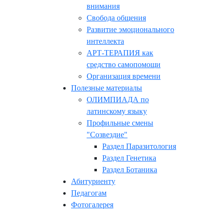
внимания
Свобода общения
Развитие эмоционального
интеллекта
АРТ-ТЕРАПИЯ как
средство самопомощи
Организация времени
Полезные материалы
ОЛИМПИАДА по
латинскому языку
Профильные смены
"Созвездие"
Раздел Паразитология
Раздел Генетика
Раздел Ботаника
Абитуриенту
Педагогам
Фотогалерея